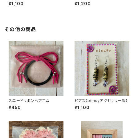
ー部】
部】
¥1,100
¥1,200
その他の商品
スエードリボンヘアゴム
ピアス【eimuyアクセサリー部】
¥450
¥1,100