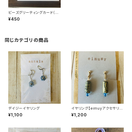
ビーズグリーティングカード（T
HANK YOU/ネコ）
¥450
同じカテゴリの商品
デイジーイヤリング
イヤリング【eimuyアクセサリー
部】
¥1,100
¥1,200