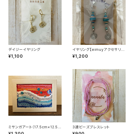
デイジーイヤリング
イヤリング【eimuyアクセサリー
部】
¥1,100
¥1,200
ミサンガアート（17.5cm×12.5c
3連ビーズブレスレット
m）
¥1,300
¥900