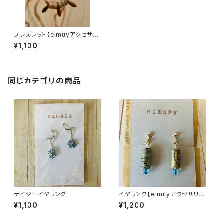
ブレスレット【eimuyアクセサリ
ー部】
¥1,100
同じカテゴリの商品
デイジーイヤリング
イヤリング【eimuyアクセサリー
部】
¥1,100
¥1,200