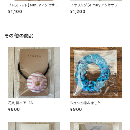
ブレスレット【eimuyアクセサリ
イヤリング【eimuyアクセサリー
ー部】
部】
¥1,100
¥1,200
その他の商品
花刺繍ヘアゴム
シュシュ編みました
¥600
¥900