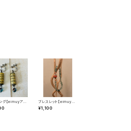
ング【eimuyアク
ブレスレット【eimuyア
ー部】
クセサリー部】
00
¥1,100