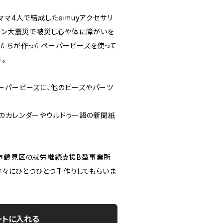
ママ4人で結成したeimuyアクセサリ
スタン大震災で被災し心や体に障がいを
たちが作ったペーパービーズを使って
。
ーパービーズに、他のビーズやパーツ
のカレンダーやウルドゥー語の新聞紙
市鶴見区の就労継続支援B型事業所
る方々にひとつひとつ手作りしてもらいま
ートに入れる