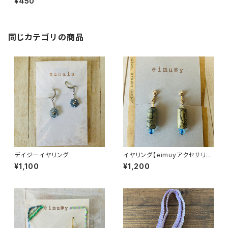
¥450
同じカテゴリの商品
デイジーイヤリング
イヤリング【eimuyアクセサリー
部】
¥1,100
¥1,200